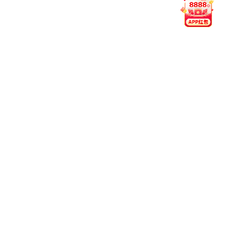
Total, 热刺足球俱乐部当前面临严重injury困扰，其中包括多
名核心成员因为前交叉韧带（ACL）损伤长期缺阵。这种情
况不仅直接影响到了球队竞技状态，还给广大支持者带来了
无尽失落感。因此，在接下来的日子里，不仅要加强医疗保
障体系，同时还需从多个维度改善团队结构，以期实现可持
续发展目标。
总之，通过综合管理及科学规划，相信热刺能够逐步走出阴
霾，再次迎来辉煌时期。希望所有相关人士共同努力，将这
支豪门再次塑造成为英超乃至欧洲赛场上的佼佼者！
分享到：