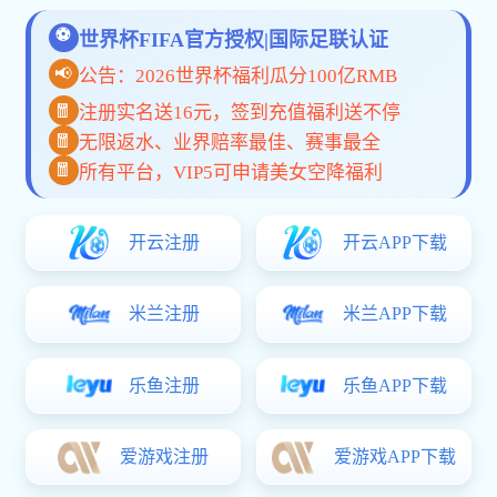
下载APP
热刺伤病困扰严重ACL出战时间超过主
场胜利时长七个月
2026-06-30 13:54
阅读 49 次