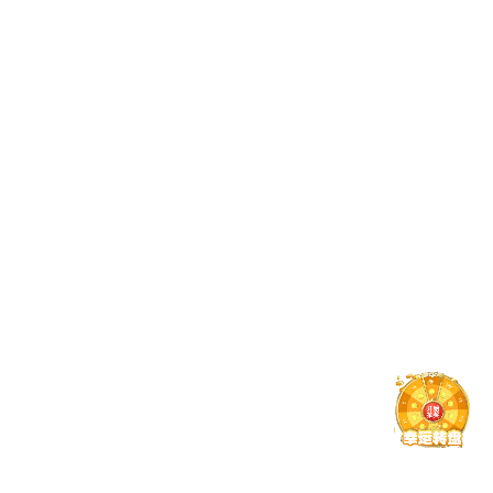
破防线，为其他人创造投篮空间。这种互相信任和支持使得
整个球队形成了一股强大的合力，从而增强了整体竞争实
力，也让每个人都能充分发挥自己的优势。
3、面对压力时的心理素质
体育竞技中压力无处不在，而优秀运动员往往具备超凡的心
理素质。埃奇库姆正是这样的运动员之一。在与马克西这类
顶尖对手交锋时，他展现出了非凡冷静，无论是在比分紧咬
还是落后情况下，都能保持理智思考并制定战略。他不会因
为外界环境而动摇，相反，这些挑战激发了他的斗志。
另外，在关键时刻，比如罚球或最后几分钟进攻阶段，埃奇
库姆始终能保持专注，不受干扰地完成任务。这种稳定性让
他成为球队值得信赖的人选，也因此赢得了教练和队友们更
高的期待。在重要赛事中，这份稳定极大程度上影响了团队