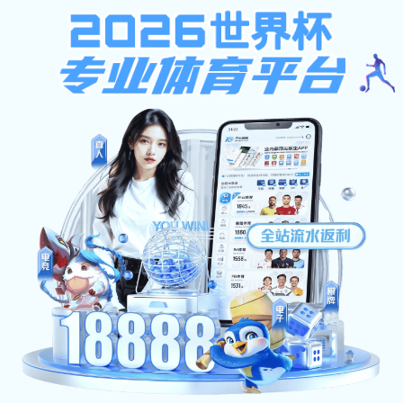
注册入口
乐竞体育首页
· 体育观看更
便捷
连接你的赛事视野，打造球迷专属的数字主场。
乐竞体育
首页网页版
提供多终端支持、高清视频、 实时比分与赛事
推荐，让你随时随地畅享体育内容。
网页端入口