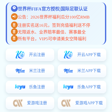
下载APP
英格兰球员借助高科技手掌降温设备应
对北美酷暑挑战
2026-06-27 00:18
阅读 50 次